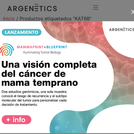
Inicio
/ Productos etiquetados “KAT6B”
KAT6B
Mostrando el único resultado