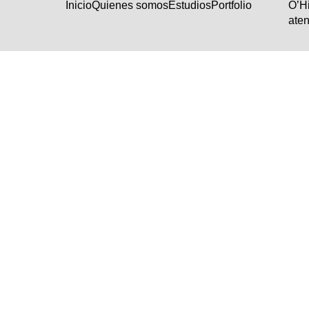
Inicio
Quienes somos
Estudios
Portfolio
O’H
aten