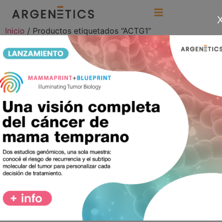
Inicio
/ Productos etiquetados “ACTG1”
ACTG1
Mostrando el único resultado